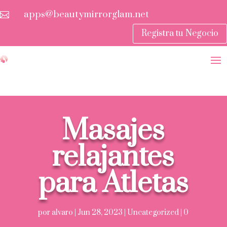
apps@beautymirrorglam.net

Registra tu Negocio
Masajes
relajantes
para Atletas
por
alvaro
Jun 28, 2023
Uncategorized
0