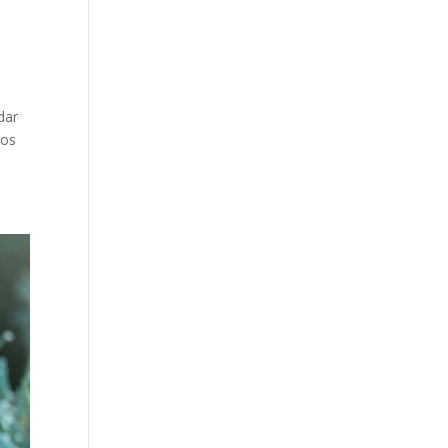
dar
los