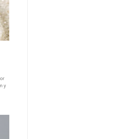
ror
n y