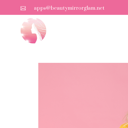
apps@beautymirrorglam.net
